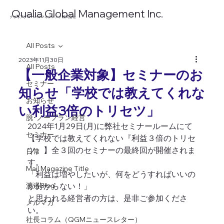
​Qualia Global Management Inc.
​クオリアグローバルマネジメント株式会社
All Posts
2023年11月30日
All Posts
【一般企業対象】セミナーのお
セミナー
知らせ「学校では教えてくれな
お知らせ
い利益3倍のトリセツ」
脱･ノープラン経営
2024年1月29日(月)に弊社セミナールームにて
セミナー
【学校では教えてくれない『利益３倍のトリセ
ツ』】全３回のセミナーの最終回が開催されま
日常
す。 
Mail Magazine Title
「利益は増やしたいが、何をどうすればいいの
渡邉Blog
か分からない！」
と思われる経営者の方は、是非ご参加くださ
メルマガ
い。 
社長コラム（QGMニュースレター）