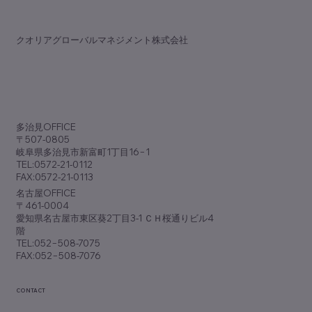
​クオリアグローバルマネジメント株式会社
歯科専門誌『アポロニア21』9月号
（No.381）に『脱･ノープラン経営』が掲
​多治見OFFICE
載されました
〒507-0805
岐阜県多治見市新富町1丁目16−1
TEL:0572-21-0112
FAX:0572-21-0113
​名古屋OFFICE
〒461-0004
愛知県名古屋市東区葵2丁目3-1 ＣＨ桜通りビル4
階
TEL:052−508-7075
FAX:052−508-7076
CONTACT