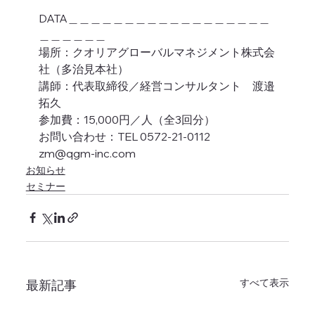
DATA＿＿＿＿＿＿＿＿＿＿＿＿＿＿＿＿＿＿
＿＿＿＿＿＿
場所：クオリアグローバルマネジメント株式会
社（多治見本社）
講師：代表取締役／経営コンサルタント　渡邉
拓久
参加費：15,000円／人（全3回分）
お問い合わせ：TEL 0572-21-0112　
zm@qgm-inc.com
お知らせ
セミナー
すべて表示
最新記事