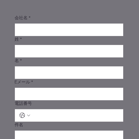
会社名
*
姓
*
名
*
Eメール
*
電話番号
件名