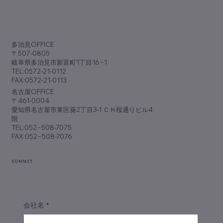
歯科専門誌『アポロニア21』9月号
（No.381）に『脱･ノープラン経営』が掲
​多治見OFFICE
載されました
〒507-0805
岐阜県多治見市新富町1丁目16−1
TEL:0572-21-0112
FAX:0572-21-0113
​名古屋OFFICE
〒461-0004
愛知県名古屋市東区葵2丁目3-1 ＣＨ桜通りビル4
階
TEL:052−508-7075
FAX:052−508-7076
CONTACT
会社名
*