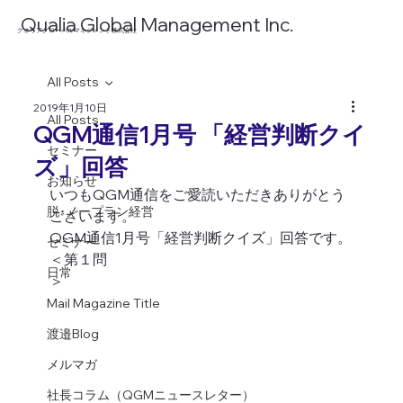
​Qualia Global Management Inc.
​クオリアグローバルマネジメント株式会社
All Posts
2019年1月10日
All Posts
QGM通信1月号 「経営判断クイ
セミナー
ズ」回答
お知らせ
いつもQGM通信をご愛読いただきありがとう
脱･ノープラン経営
ございます。
QGM通信1月号「経営判断クイズ」回答です。
セミナー
＜第１問
日常
＞　　　　　　　　　　　　　　　　　　　 
Mail Magazine Title
渡邉Blog
メルマガ
社長コラム（QGMニュースレター）