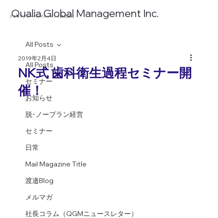
​Qualia Global Management Inc.
​クオリアグローバルマネジメント株式会社
All Posts
2019年2月4日
All Posts
NK式 歯科衛生過程セミナー開
セミナー
催！
お知らせ
脱･ノープラン経営
セミナー
日常
Mail Magazine Title
渡邉Blog
メルマガ
社長コラム（QGMニュースレター）