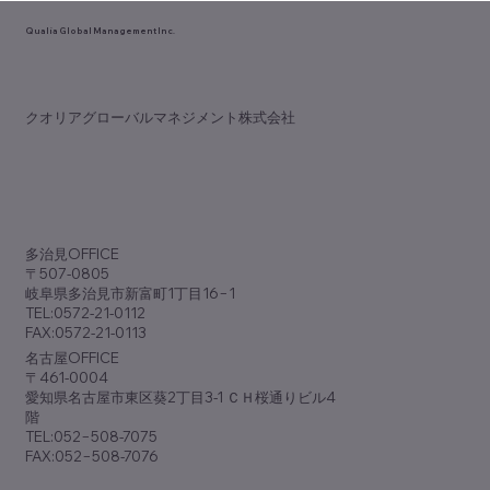
Qualia Global Management Inc.
【理念か利益か？】
​クオリアグローバルマネジメント株式会社
​多治見OFFICE
〒507-0805
岐阜県多治見市新富町1丁目16−1
TEL:0572-21-0112
FAX:0572-21-0113
​名古屋OFFICE
〒461-0004
愛知県名古屋市東区葵2丁目3-1 ＣＨ桜通りビル4
階
TEL:052−508-7075
FAX:052−508-7076