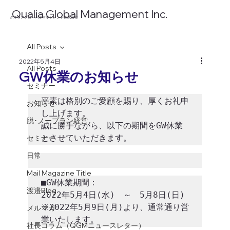
​Qualia Global Management Inc.
​クオリアグローバルマネジメント株式会社
All Posts
2022年5月4日
All Posts
GW休業のお知らせ
セミナー
平素は格別のご愛顧を賜り、厚くお礼申
お知らせ
し上げます。 

脱･ノープラン経営
誠に勝手ながら、以下の期間をGW休業
とさせていただきます。  
セミナー
日常
Mail Magazine Title
■GW休業期間：

渡邉Blog
2022年5月4日(水)　～　5月8日(日)

※2022年5月9日(月)より、通常通り営
メルマガ
業いたします。 
社長コラム（QGMニュースレター）