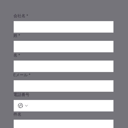
会社名
*
姓
*
名
*
Eメール
*
電話番号
件名