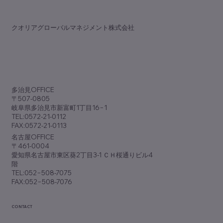
​クオリアグローバルマネジメント株式会社
歯科専門誌『アポロニア21』9月号
（No.381）に『脱･ノープラン経営』が掲
​多治見OFFICE
載されました
〒507-0805
岐阜県多治見市新富町1丁目16−1
TEL:0572-21-0112
FAX:0572-21-0113
​名古屋OFFICE
〒461-0004
愛知県名古屋市東区葵2丁目3-1 ＣＨ桜通りビル4
階
TEL:052−508-7075
FAX:052−508-7076
CONTACT