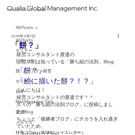
​Qualia Global Management Inc.
​クオリアグローバルマネジメント株式会社
All Posts
2015年11月7日
All Posts
「餅？」
セミナー
経営コンサルタント渡邉の
お知らせ
上位２割は知っている「勝ち組の法則」Blog
「餅？」
脱･ノープラン経営
「絵に描いた餅？！？」
セミナー
こんにちは！
日常
経営コンサルタントの渡邉です＾＾
Mail Magazine Title
久々の「勝ち組の法則ブログ」に投稿しまし
た！
渡邉Blog
ちょっと「後継者ブログ」にチカラを入れ過ぎ
メルマガ
ていたため、
社長コラム（QGMニュースレター）
こちらがおろそかに・・・^^；