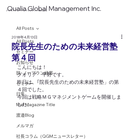
​Qualia Global Management Inc.
​クオリアグローバルマネジメント株式会社
All Posts
2018年4月13日
All Posts
院長先生のための未来経営塾
セミナー
第４回
お知らせ
こんにちは！
脱･ノープラン経営
クオリア　平野です。
昨日は、｢院長先生のための未来経営塾」の第
セミナー
４回でした。
日常
今回は戦略ＭＧマネジメントゲームを開催しま
した。
Mail Magazine Title
渡邉Blog
メルマガ
社長コラム（QGMニュースレター）