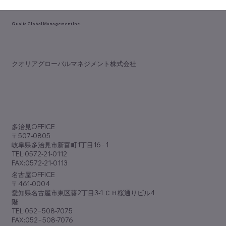
Qualia Global Management Inc.
【理念か利益か？】
​クオリアグローバルマネジメント株式会社
​多治見OFFICE
〒507-0805
岐阜県多治見市新富町1丁目16−1
TEL:0572-21-0112
FAX:0572-21-0113
​名古屋OFFICE
〒461-0004
愛知県名古屋市東区葵2丁目3-1 ＣＨ桜通りビル4
階
TEL:052−508-7075
FAX:052−508-7076