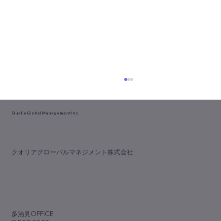
Qualia Global Management Inc.
【理念か利益か？】
​クオリアグローバルマネジメント株式会社
​多治見OFFICE