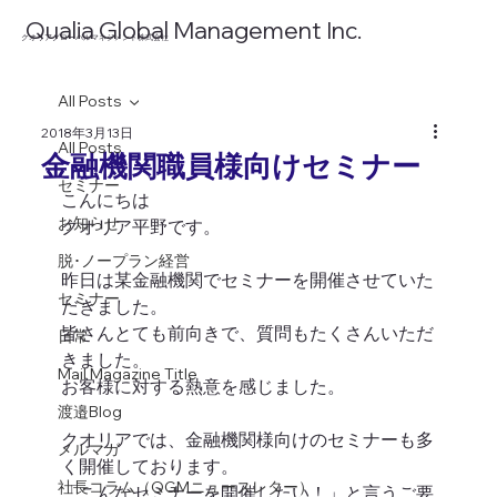
​Qualia Global Management Inc.
​クオリアグローバルマネジメント株式会社
All Posts
2018年3月13日
All Posts
金融機関職員様向けセミナー
セミナー
こんにちは
お知らせ
クオリア平野です。
脱･ノープラン経営
昨日は某金融機関でセミナーを開催させていた
セミナー
だきました。
皆さんとても前向きで、質問もたくさんいただ
日常
きました。
Mail Magazine Title
お客様に対する熱意を感じました。
渡邉Blog
クオリアでは、金融機関様向けのセミナーも多
メルマガ
く開催しております。
社長コラム（QGMニュースレター）
「こんなセミナーを開催したい！」と言うご要