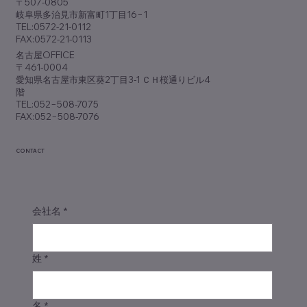
〒507-0805
岐阜県多治見市新富町1丁目16−1
TEL:0572-21-0112
FAX:0572-21-0113
​名古屋OFFICE
〒461-0004
愛知県名古屋市東区葵2丁目3-1 ＣＨ桜通りビル4
階
TEL:052−508-7075
FAX:052−508-7076
CONTACT
会社名
*
姓
*
名
*