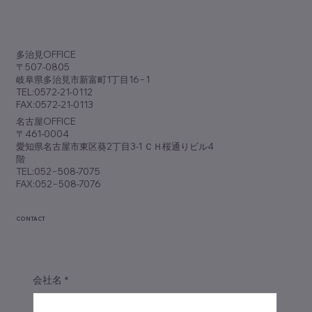
～本日のランチ～ by.HIROSE Beetle
​多治見OFFICE
〒507-0805
岐阜県多治見市新富町1丁目16−1
TEL:0572-21-0112
FAX:0572-21-0113
​名古屋OFFICE
〒461-0004
愛知県名古屋市東区葵2丁目3-1 ＣＨ桜通りビル4
階
TEL:052−508-7075
FAX:052−508-7076
CONTACT
会社名
*