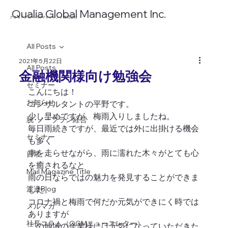
​Qualia Global Management Inc.
​クオリアグローバルマネジメント株式会社
All Posts
2021年5月22日
All Posts
金融機関様向け勉強会
セミナー
こんにちは！ 
お知らせ
コンサルタントの平野です。 
少し早めですが、梅雨入りしましたね。 
脱･ノープラン経営
毎日雨続きですが、最近では外に出掛ける機会
セミナー
も多く 
車を走らせながら、雨に濡れた木々がとても心
日常
を癒されるなと 
Mail Magazine Title
雨の日ならではの魅力を発見することができま
渡邉Blog
した。 
コロナ禍と梅雨で何だか元気ができにく時では
メルマガ
ありますが 
社長コラム（QGMニュースレター）
この地域の企業様には元気になっていただきた