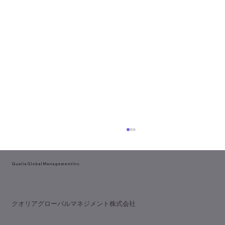
Qualia Global Management Inc.
【理念か利益か？】
​クオリアグローバルマネジメント株式会社