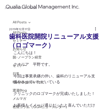
​Qualia Global Management Inc.
​クオリアグローバルマネジメント株式会社
All Posts
2019年12月17日
All Posts
歯科医院開院リニューアル支援
セミナー
（ロゴマーク）
お知らせ
こんにちは！
脱･ノープラン経営
クオリア　平野です。
セミナー
日常
今回は事業承継の伴い、歯科のリニューアル支
援をさせていただいている
Mail Magazine Title
渡邉Blog
クリニックのロゴマークが完成いたしました！
メルマガ
お客様もイメージ通りだったと喜んでいただけ
社長コラム（QGMニュースレター）