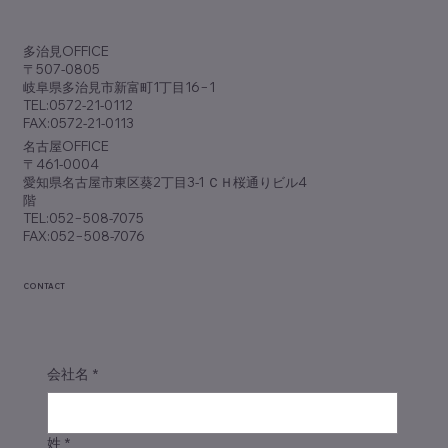
歯科専門誌『アポロニア21』9月号
（No.381）に『脱･ノープラン経営』が掲
​多治見OFFICE
載されました
〒507-0805
岐阜県多治見市新富町1丁目16−1
TEL:0572-21-0112
FAX:0572-21-0113
​名古屋OFFICE
〒461-0004
愛知県名古屋市東区葵2丁目3-1 ＣＨ桜通りビル4
階
TEL:052−508-7075
FAX:052−508-7076
CONTACT
会社名
*
姓
*