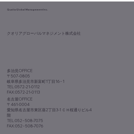
Qualia Global Management Inc.
​クオリアグローバルマネジメント株式会社
中部デンタルショー開催！
​多治見OFFICE
〒507-0805
岐阜県多治見市新富町1丁目16−1
TEL:0572-21-0112
FAX:0572-21-0113
​名古屋OFFICE
〒461-0004
愛知県名古屋市東区葵2丁目3-1 ＣＨ桜通りビル4
階
TEL:052−508-7075
FAX:052−508-7076