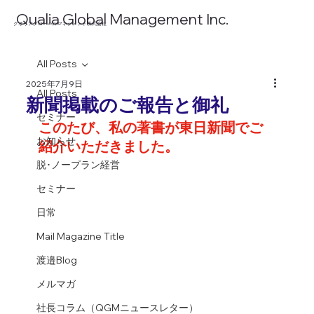
​Qualia Global Management Inc.
​クオリアグローバルマネジメント株式会社
All Posts
2025年7月9日
All Posts
新聞掲載のご報告と御礼
セミナー
このたび、私の
著書が東日新聞でご
お知らせ
紹介いただきました。
脱･ノープラン経営
セミナー
日常
Mail Magazine Title
渡邉Blog
メルマガ
社長コラム（QGMニュースレター）