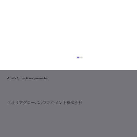
Qualia Global Management Inc.
​クオリアグローバルマネジメント株式会社
歯科専門誌『アポロニア21』9月号
（No.381）に『脱･ノープラン経営』が掲