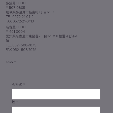
​多治見OFFICE
載されました
〒507-0805
岐阜県多治見市新富町1丁目16−1
TEL:0572-21-0112
FAX:0572-21-0113
​名古屋OFFICE
〒461-0004
愛知県名古屋市東区葵2丁目3-1 ＣＨ桜通りビル4
階
TEL:052−508-7075
FAX:052−508-7076
CONTACT
会社名
*
姓
*