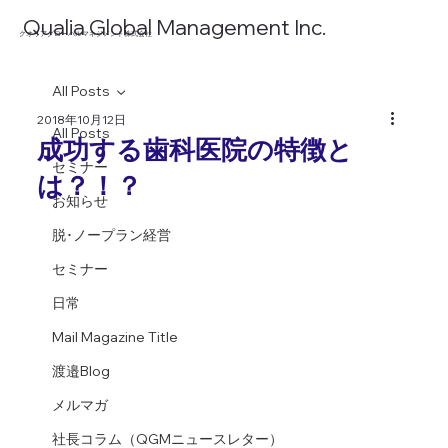
​Qualia Global Management Inc.
​クオリアグローバルマネジメント株式会社
All Posts
2018年10月12日
All Posts
成功する歯科医院の特徴と
セミナー
は？！？
お知らせ
脱･ノープラン経営
セミナー
日常
Mail Magazine Title
渡邉Blog
メルマガ
社長コラム（QGMニュースレター）