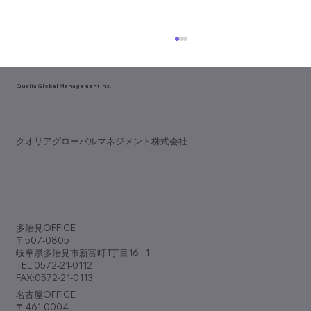
Qualia Global Management Inc.
​クオリアグローバルマネジメント株式会社
中部デンタルショー開催！
​多治見OFFICE
〒507-0805
岐阜県多治見市新富町1丁目16−1
TEL:0572-21-0112
FAX:0572-21-0113
​名古屋OFFICE
〒461-0004