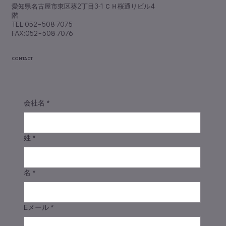
愛知県名古屋市東区葵2丁目3-1 ＣＨ桜通りビル4
階
TEL:052−508-7075
FAX:052−508-7076
CONTACT
会社名
*
姓
*
名
*
Eメール
*