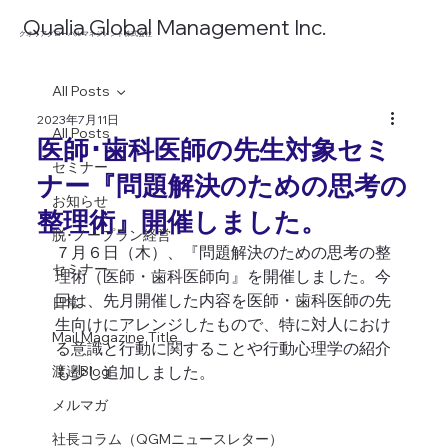
​Qualia Global Management Inc.
​クオリアグローバルマネジメント株式会社
All Posts
2023年7月11日
All Posts
医師･歯科医師の先生対象セミ
セミナー
ナー『問題解決のための思考の
お知らせ
整理術』開催しました。
脱･ノープラン経営
７月６日（木）、『問題解決のための思考の整
セミナー
理術（医師・歯科医師向』を開催しました。今
回は、先月開催した内容を医師・歯科医師の先
日常
生向けにアレンジしたもので、特に対人におけ
Mail Magazine Title
る意識と行動に関することや行動心理学の紹介
渡邉Blog
も少し追加しました。 
メルマガ
社長コラム（QGMニュースレター）