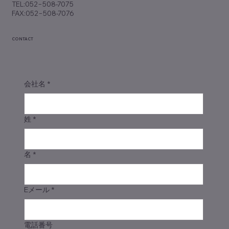
TEL:052−508-7075
FAX:052−508-7076
CONTACT
会社名
*
姓
*
名
*
Eメール
*
電話番号