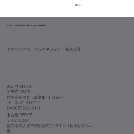
Qualia Global Management Inc.
​クオリアグローバルマネジメント株式会社
歯科専門誌『アポロニア21』9月号
（No.381）に『脱･ノープラン経営』が掲
​多治見OFFICE
載されました
〒507-0805
岐阜県多治見市新富町1丁目16−1
TEL:0572-21-0112
FAX:0572-21-0113
​名古屋OFFICE
〒461-0004
愛知県名古屋市東区葵2丁目3-1 ＣＨ桜通りビル4
階