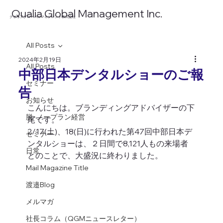
​Qualia Global Management Inc.
​クオリアグローバルマネジメント株式会社
All Posts
2024年2月19日
All Posts
中部日本デンタルショーのご報
セミナー
告
お知らせ
こんにちは。ブランディングアドバイザーの下
脱･ノープラン経営
尾です。
2/17(土)、18(日)に行われた第47回中部日本デ
セミナー
ンタルショーは、２日間で8,121人もの来場者
日常
とのことで、大盛況に終わりました。 
Mail Magazine Title
渡邉Blog
メルマガ
社長コラム（QGMニュースレター）