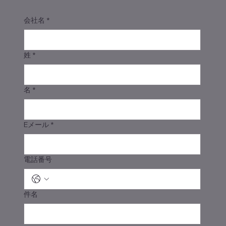
会社名
*
姓
*
名
*
Eメール
*
電話番号
件名