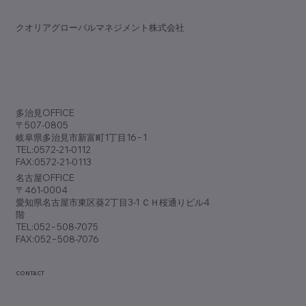
​クオリアグローバルマネジメント株式会社
歯科専門誌『アポロニア21』9月号
（No.381）に『脱･ノープラン経営』が掲
​多治見OFFICE
載されました
〒507-0805
岐阜県多治見市新富町1丁目16−1
TEL:0572-21-0112
FAX:0572-21-0113
​名古屋OFFICE
〒461-0004
愛知県名古屋市東区葵2丁目3-1 ＣＨ桜通りビル4
階
TEL:052−508-7075
FAX:052−508-7076
CONTACT