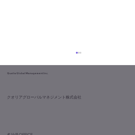
Qualia Global Management Inc.
​クオリアグローバルマネジメント株式会社
中部デンタルショー開催！
​多治見OFFICE