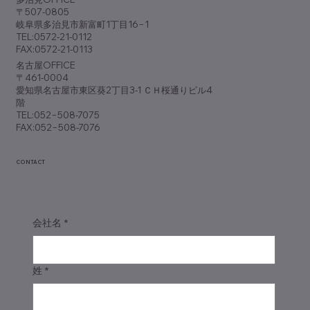
〒507-0805
岐阜県多治見市新富町1丁目16−1
TEL:0572-21-0112
FAX:0572-21-0113
​名古屋OFFICE
〒461-0004
愛知県名古屋市東区葵2丁目3-1 ＣＨ桜通りビル4
階
TEL:052−508-7075
FAX:052−508-7076
CONTACT
会社名
*
姓
*