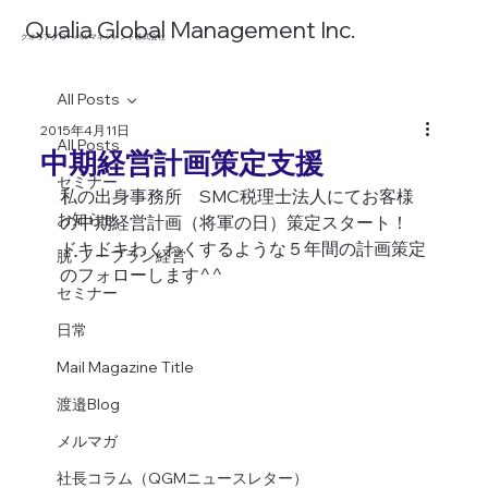
​Qualia Global Management Inc.
​クオリアグローバルマネジメント株式会社
All Posts
2015年4月11日
All Posts
中期経営計画策定支援
セミナー
私の出身事務所　SMC税理士法人にてお客様
お知らせ
の中期経営計画（将軍の日）策定スタート！
ドキドキわくわくするような５年間の計画策定
脱･ノープラン経営
のフォローします^^
セミナー
日常
Mail Magazine Title
渡邉Blog
メルマガ
社長コラム（QGMニュースレター）