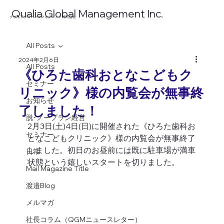
​Qualia Global Management Inc.
​クオリアグローバルマネジメント株式会社
All Posts
2024年2月6日
All Posts
《ひろた歯科おとなこどもク
セミナー
リニック》様の内覧会が無事終
お知らせ
了しました！
脱･ノープラン経営
2月3日(土)4日(日)に開催された《ひろた歯科お
セミナー
となこどもクリニック》様の内覧会が無事終了
しました。初日のお昼前には既に駐車場が満車
日常
状態という嬉しいスタートを切りました。 
Mail Magazine Title
渡邉Blog
メルマガ
社長コラム（QGMニュースレター）