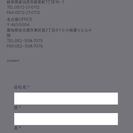
岐阜県多治見市新富町1丁目16−1
TEL:0572-21-0112
FAX:0572-21-0113
​名古屋OFFICE
〒461-0004
愛知県名古屋市東区葵2丁目3-1 ＣＨ桜通りビル4
階
TEL:052−508-7075
FAX:052−508-7076
CONTACT
会社名
*
姓
*
名
*