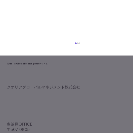
Qualia Global Management Inc.
​クオリアグローバルマネジメント株式会社
歯科専門誌『アポロニア21』9月号
（No.381）に『脱･ノープラン経営』が掲
​多治見OFFICE
載されました
〒507-0805