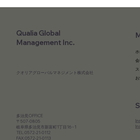
Qualia Global
強い小林製薬
Management Inc.
ホ
会
ス
​クオリアグローバルマネジメント株式会社
お
​多治見OFFICE
In
〒507-0805
In
岐阜県多治見市新富町1丁目16−1
TEL:0572-21-0112
FAX:0572-21-0113