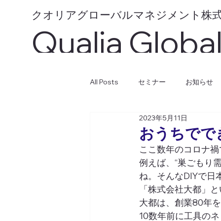
​クオリアグローバルマネジメント株
​Qualia Globa
Management 
All Posts
セミナー
お知らせ
2023年5月11日
社長コラム（QGMニュースレター
おうちででき
ここ数年のコロナ禍
例えば、“巣ごもり
ね。そんなDIYで日本
「株式会社大都」と
大都は、創業80年
10数年前に工具のネ