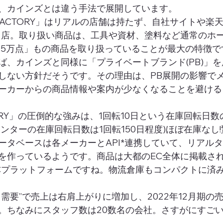
、カインズとは違う手法で展開しています。 
IYFACTORY」はリアルの店舗は持たず、自社サイトや楽
出店。取り扱い商品は、工具や資材、塗料など通常のホ
45万点」もの商品を取り扱っていることが最大の特徴で
ば、カインズと同様に「プライベートブランド(PB)」
しない方針だそうです。その理由は、PB展開の影響で
ーカーからの商品情報や案内が少なくなることを避ける
TORY」の圧倒的な強みは、1回転10日という在庫回転日
ンターの在庫回転日数は1回転150日程度)ほぼ在庫なし!
ータベースは各メーカーとAPI*連携していて、リアル
を作っているようです。商品は大都のEC全体に掲載さ
Cプラットフォームですね。物流倉庫もコンパクトに済
需要”で売上は右肩上がりに増加し、2022年12月期の売
。ちなみにスタッフ数は20数名の会社。さすがにすご