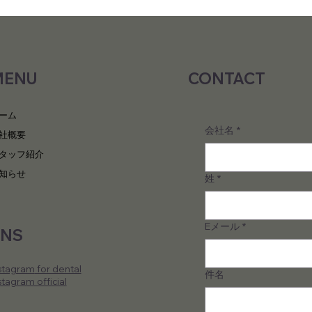
MENU
CONTACT
YONEXの戦略
ウィ
ーム
会社名
*
社概要
タッフ紹介
知らせ
姓
*
Eメール
*
SNS
stagram
for dental
件名
stagram official