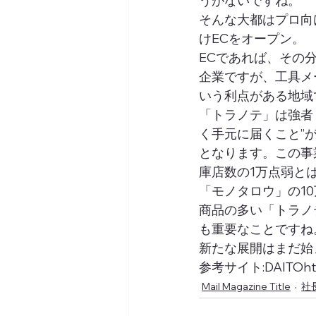
うがないですね。 
そんな大都はプロ向
けECをオープン。
ECであれば、その
企業ですが、工具メ
いう利点がある地域
「トラノテ」は強者
く手元に届くこと”
となります。この事
庫店数の1万点弱と
「モノタロウ」の1
商品の多い「トラノ
も重要なことですね
新たな展開はまだ始
参考サイト:DAITOhttps
Mail Magazine Title
社