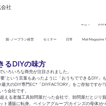
式会社
l
ホーム
会社
Inc.
脱･ノープラン経営
セミナー
日常
Mail Magazine T
）
るDIYの味方
でいろいろな商売が注目されました。
需要”という言葉もあったように「おうちでできるDIY」
最大のDIY専門EC*「DIYFACTORY」をご存知ですか
いう会社です。 
を超える老舗工具卸問屋だった会社で、卸問屋だとジリ
ット通販に転身。ベイシアグループ(カインズの母体)からの