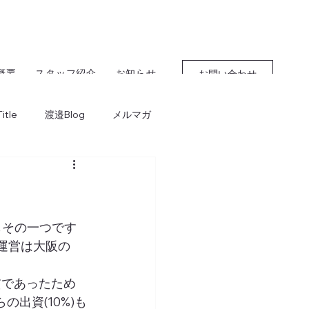
概要
スタッフ紹介
お知らせ
お問い合わせ
itle
渡邉Blog
メルマガ
もその一つです
?運営は大阪の
貧であったため
出資(10%)も