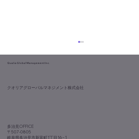
Qualia Global Management Inc.
YONEXの戦略
​クオリアグローバルマネジメント株式会社
​多治見OFFICE
〒507-0805
岐阜県多治見市新富町1丁目16−1