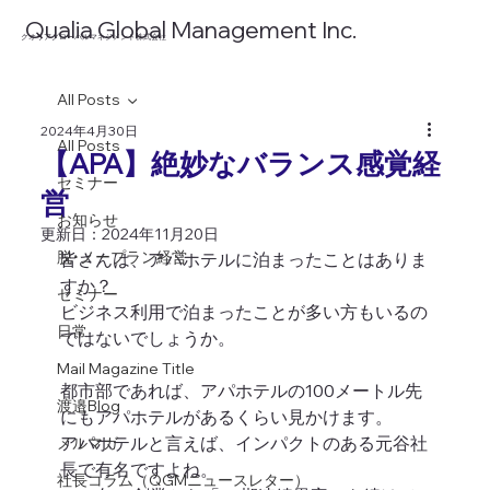
​Qualia Global Management Inc.
​クオリアグローバルマネジメント株式会社
All Posts
2024年4月30日
All Posts
【APA】絶妙なバランス感覚経
セミナー
営
お知らせ
更新日：
2024年11月20日
脱･ノープラン経営
皆さんは、アパホテルに泊まったことはありま
すか？
セミナー
ビジネス利用で泊まったことが多い方もいるの
日常
ではないでしょうか。 
Mail Magazine Title
都市部であれば、アパホテルの100メートル先
渡邉Blog
にもアパホテルがあるくらい見かけます。
アパホテルと言えば、インパクトのある元谷社
メルマガ
長で有名ですよね。
社長コラム（QGMニュースレター）