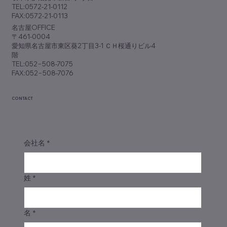
TEL:0572-21-0112
FAX:0572-21-0113
​名古屋OFFICE
〒461-0004
愛知県名古屋市東区葵2丁目3-1 ＣＨ桜通りビル4
階
TEL:052−508-7075
FAX:052−508-7076
CONTACT
会社名
*
姓
*
名
*