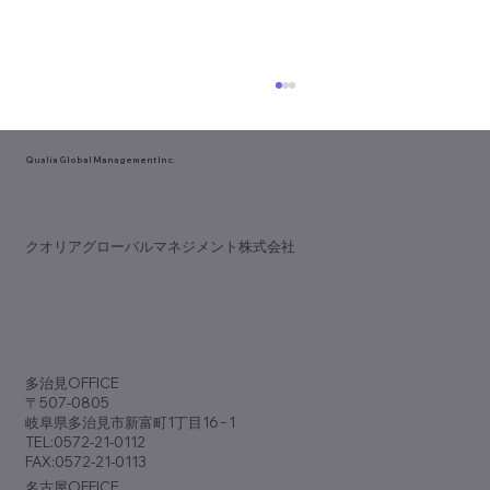
Qualia Global Management Inc.
​クオリアグローバルマネジメント株式会社
歯科専門誌『アポロニア21』9月号
（No.381）に『脱･ノープラン経営』が掲
​多治見OFFICE
載されました
〒507-0805
岐阜県多治見市新富町1丁目16−1
TEL:0572-21-0112
FAX:0572-21-0113
​名古屋OFFICE