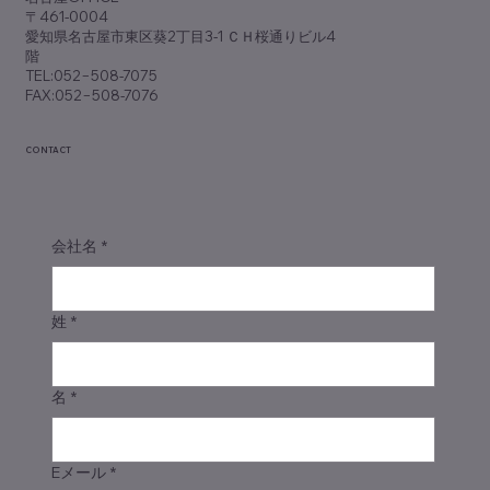
〒461-0004
愛知県名古屋市東区葵2丁目3-1 ＣＨ桜通りビル4
階
TEL:052−508-7075
FAX:052−508-7076
CONTACT
会社名
*
姓
*
名
*
Eメール
*