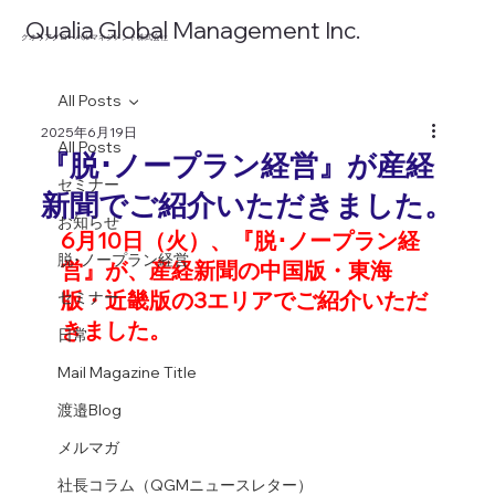
​Qualia Global Management Inc.
​クオリアグローバルマネジメント株式会社
All Posts
2025年6月19日
All Posts
『脱･ノープラン経営』が産経
セミナー
新聞でご紹介いただきました。
お知らせ
6月10日（火）、『脱･ノープラン経
脱･ノープラン経営
営』が、産経新聞の中国版・東海
版・近畿版の3エリアでご紹介いただ
セミナー
きました。
日常
Mail Magazine Title
渡邉Blog
メルマガ
社長コラム（QGMニュースレター）