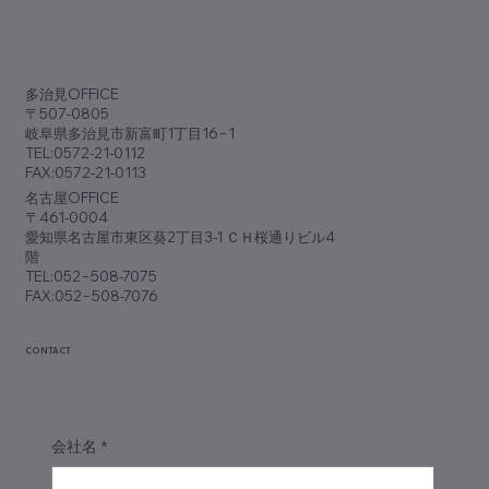
歯科専門誌『アポロニア21』9月号
（No.381）に『脱･ノープラン経営』が掲
​多治見OFFICE
載されました
〒507-0805
岐阜県多治見市新富町1丁目16−1
TEL:0572-21-0112
FAX:0572-21-0113
​名古屋OFFICE
〒461-0004
愛知県名古屋市東区葵2丁目3-1 ＣＨ桜通りビル4
階
TEL:052−508-7075
FAX:052−508-7076
CONTACT
会社名
*