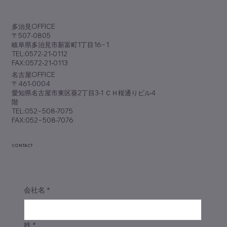
​多治見OFFICE
〒507-0805
岐阜県多治見市新富町1丁目16−1
TEL:0572-21-0112
FAX:0572-21-0113
​名古屋OFFICE
〒461-0004
愛知県名古屋市東区葵2丁目3-1 ＣＨ桜通りビル4
階
TEL:052−508-7075
FAX:052−508-7076
CONTACT
会社名
*
姓
*