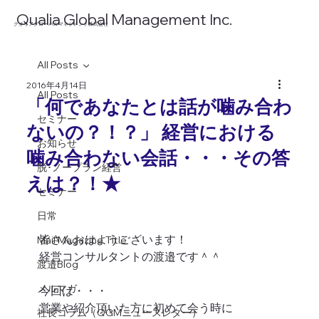
​Qualia Global Management Inc.
​クオリアグローバルマネジメント株式会社
All Posts
2016年4月14日
All Posts
「何であなたとは話が噛み合わ
セミナー
ないの？！？」 経営における
お知らせ
噛み合わない会話・・・その答
脱･ノープラン経営
えは？！★
セミナー
日常
皆さんおはようございます！
Mail Magazine Title
経営コンサルタントの渡邉です＾＾
渡邉Blog
メルマガ
今回は・・・
営業や紹介頂いた方に初めて会う時に
社長コラム（QGMニュースレター）