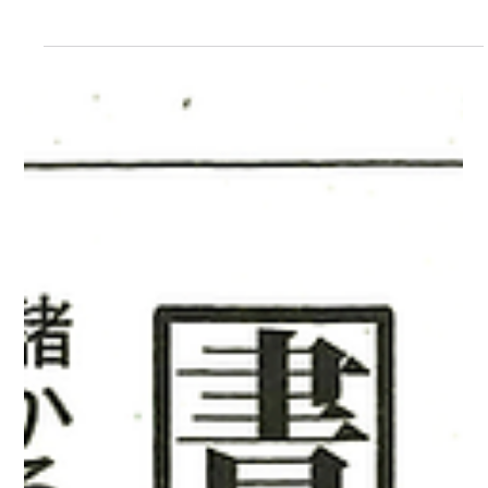
2025年7月14日
脱･ノープラン経営
BAMap®で観る「ノープラン経営」と
「脱・ノープラン経営」の違い
⼈の思考と⾏動の関連性を視覚化するBAMap®は、経営者のタ
イプごとの思考・⾏動パターンの違いを⼀⽬で把握でき、現状
把握や課題発⾒、成⻑プロセスの分析に役⽴ちます。 ノープラ
ン型経営者は“⽬先対応”や“属⼈的⾏動”が中⼼となり、不安や本
質課題を無意識...