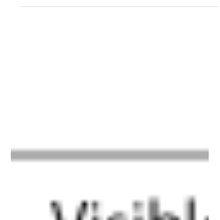
掲載されました
歯科経営情報誌『アポロニア21』2025年9月号（No.381）の書
籍紹介欄（p.123）に、拙著『脱･ノープラン経営』（現代書
林）が掲載されました。医院経営に携わる多くの歯科医師・ス
タッフの方々に、本書を知っていただける機会をいただき大変
嬉しく思います。...